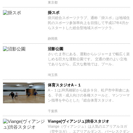
東京都
掛スポ
掛川総合スポーツクラブ、通称「掛スポ」は地域住
民のスポーツ参加率向上を目指して平成17年4月か
らスタートした総合型地域スポーツクラ..
静岡県
沼影公園
さいたま市にある、運動からレジャーまで幅広く楽
しめる巨大な運動公園です。 交通の便のよい立地
でありながら、広大な敷地では、プール..
埼玉県
体育スタジオA－１
A－１はJR馬橋駅から徒歩９分、松戸市中和倉にあ
る、子供・成人向けの各種スクールと、マンツーマ
ン指導を中心とした『総合体育スタジオ..
千葉県
Viange(ヴィアンジュ)渋谷スタジオ
Viange（ヴィアンジュ）は人気のエアリアルヨガ
（空中ヨガ）、エアリアルダンス、バーレスクダン