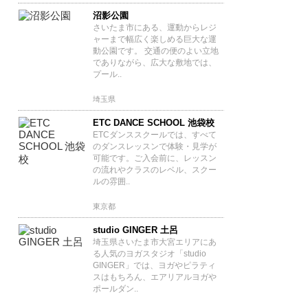
沼影公園
さいたま市にある、運動からレジ
ャーまで幅広く楽しめる巨大な運
動公園です。 交通の便のよい立地
でありながら、広大な敷地では、
プール..
埼玉県
ETC DANCE SCHOOL 池袋校
ETCダンススクールでは、すべて
のダンスレッスンで体験・見学が
可能です。ご入会前に、レッスン
の流れやクラスのレベル、スクー
ルの雰囲..
東京都
studio GINGER 土呂
埼玉県さいたま市大宮エリアにあ
る人気のヨガスタジオ「studio
GINGER」では、ヨガやピラティ
スはもちろん、エアリアルヨガや
ポールダン..