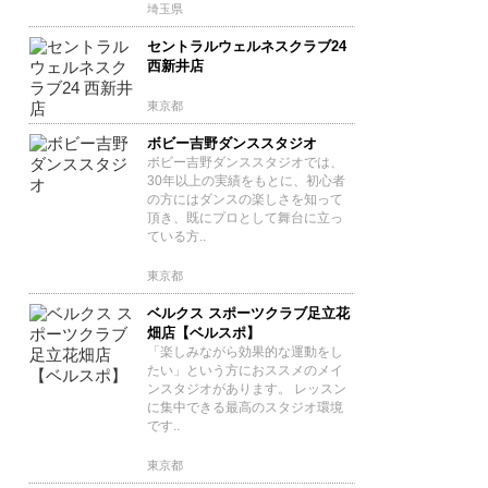
埼玉県
セントラルウェルネスクラブ24
西新井店
東京都
ボビー吉野ダンススタジオ
ボビー吉野ダンススタジオでは、
30年以上の実績をもとに、初心者
の方にはダンスの楽しさを知って
頂き、既にプロとして舞台に立っ
ている方..
東京都
ベルクス スポーツクラブ足立花
畑店【ベルスポ】
「楽しみながら効果的な運動をし
たい」という方におススメのメイ
ンスタジオがあります。 レッスン
に集中できる最高のスタジオ環境
です..
東京都