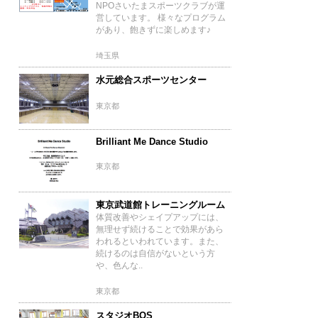
NPOさいたまスポーツクラブが運
営しています。 様々なプログラム
があり、飽きずに楽しめます♪
埼玉県
水元総合スポーツセンター
東京都
Brilliant Me Dance Studio
東京都
東京武道館トレーニングルーム
体質改善やシェイプアップには、
無理せず続けることで効果があら
われるといわれています。また、
続けるのは自信がないという方
や、色んな..
東京都
スタジオBOS