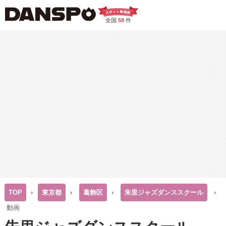
全国
58
件
TOP
東京都
葛飾区
朱里ジャズダンススクール
動画