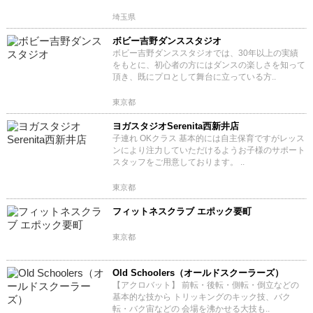
埼玉県
ボビー吉野ダンススタジオ
ボビー吉野ダンススタジオでは、30年以上の実績
をもとに、初心者の方にはダンスの楽しさを知って
頂き、既にプロとして舞台に立っている方..
東京都
ヨガスタジオSerenita西新井店
子連れ OKクラス 基本的には自主保育ですがレッス
ンにより注力していただけるようお子様のサポート
スタッフをご用意しております。 ..
東京都
フィットネスクラブ エポック要町
東京都
Old Schoolers（オールドスクーラーズ）
【アクロバット】 前転・後転・側転・倒立などの
基本的な技から トリッキングのキック技、バク
転・バク宙などの 会場を沸かせる大技も..