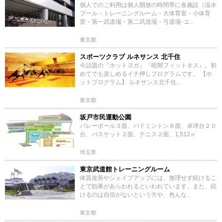
個人でのご利用は個人開放の時間帯に各施設（温水
プール・トレーニングルーム・大体育室・小体育
室・第一武道場・第二武道場・弓道場･エ..
東京都
スポーツクラブ ルネサンス 北千住
今話題の『ホットヨガ』『暗闇フィットネス』。初
めてでも楽しめるイチ押しプログラムです。 【ホ
ットプログラム】 ルネサンス北千住..
東京都
坂戸市民運動公園
バレーボール３面、バドミントン８面、卓球台２０
台、バスケット２面、テニス２面、1,512㎡
埼玉県
東京武道館トレーニングルーム
体質改善やシェイプアップには、無理せず続けるこ
とで効果があらわれるといわれています。また、続
けるのは自信がないという方や、色んな..
東京都