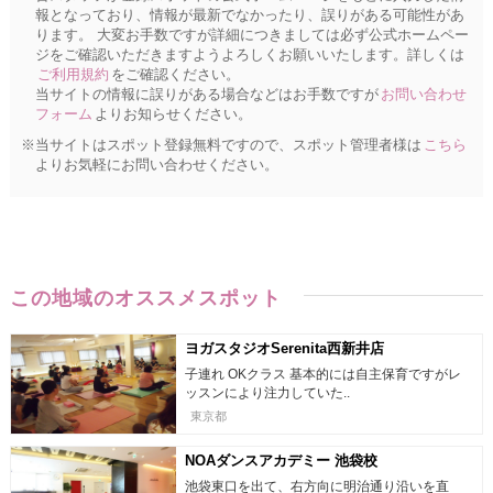
報となっており、情報が最新でなかったり、誤りがある可能性があ
ります。 大変お手数ですが詳細につきましては必ず公式ホームペー
ジをご確認いただきますようよろしくお願いいたします。詳しくは
ご利用規約
をご確認ください。
当サイトの情報に誤りがある場合などはお手数ですが
お問い合わせ
フォーム
よりお知らせください。
※当サイトはスポット登録無料ですので、スポット管理者様は
こちら
よりお気軽にお問い合わせください。
この地域のオススメスポット
ヨガスタジオSerenita西新井店
子連れ OKクラス 基本的には自主保育ですがレ
ッスンにより注力していた..
東京都
NOAダンスアカデミー 池袋校
池袋東口を出て、右方向に明治通り沿いを直