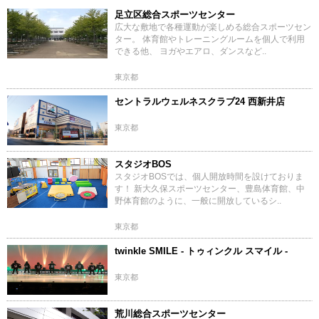
足立区総合スポーツセンター
広大な敷地で各種運動が楽しめる総合スポーツセン
ター。 体育館やトレーニングルームを個人で利用
できる他、 ヨガやエアロ、ダンスなど..
東京都
セントラルウェルネスクラブ24 西新井店
東京都
スタジオBOS
スタジオBOSでは、個人開放時間を設けておりま
す！ 新大久保スポーツセンター、豊島体育館、中
野体育館のように、一般に開放しているシ..
東京都
twinkle SMILE - トゥィンクル スマイル -
東京都
荒川総合スポーツセンター