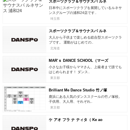
スポーツクラブ＆サウナスパ ルネ
サンス 浦和24
日本中にスポーツクラブを展開しているルネサ
ンスグループの浦和24店です..
埼玉県
スポーツクラブ＆サウナスパ ルネ
サンス 札幌平岸24
大人から子供まで楽しめる総合型スポーツクラ
ブです。 運動がはじめての..
北海道
MAR'ｓ DANCE SCHOOL（マーズ
ダンススクール）
小さなお子様からママさん、上級者まで誰でも
はじめられます！ ダンス..
東京都
Brilliant Me Dance Studio 竹ノ塚
校
鹿浜にある人気のダンススクールの竹ノ塚校。
子供用、大人用、それぞれ..
東京都
ケ アオ フラ ナ ティタ（ Ke ao
hula na tita）