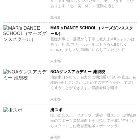
立ちます 個人スタジオだからこそ、できることが
あります 「心・美・体」～運動を通じ..
北海道
MAR’s DANCE SCHOOL（マーズダンススク
ール）
基礎大事に！基礎から丁寧に教えます!!ジャンルは
色々。礼儀､マナー､ルールはもちろん!!楽しく
danceしましょ!お気軽にいらしてください(*..
東京都
NOAダンスアカデミー 池袋校
池袋東口を出て、右方向に明治通り沿いを直進。徒
歩約4分！ダンスがはじめての方でも安心して楽し
く通うことができます。保護者様は開放..
東京都
掛スポ
掛川総合スポーツクラブ、通称「掛スポ」は地域住
民のスポーツ参加率向上を目指して平成17年4月か
らスタートした総合型地域スポーツクラ..
静岡県