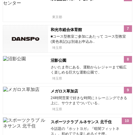
東京都
7
和光市総合体育館
■コース型教室ご参加にあたって コース型教室
(黄色表記)は別途お申込み..
埼玉県
8
沼影公園
さいたま市にある、運動からレジャーまで幅広
く楽しめる巨大な運動公園で..
埼玉県
9
メガロス草加店
24時間営業で好きな時間にトレーニングできる
上に、サウナまでついている..
埼玉県
10
スポーツクラブ ルネサンス 北千住
今話題の『ホットヨガ』『暗闇フィットネ
ス』。初めてでも楽しめるイチ押..