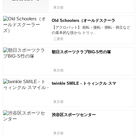
東京都
Old Schoolers（オールドスクーラ
ーズ）
【アクロバット】 前転・後転・側転・倒立など
の基本的な技から トリッ..
三重県
朝日スポーツクラブBIG-S竹の塚
東京都
twinkle SMILE - トゥィンクル スマ
イル -
東京都
渋谷区スポーツセンター
東京都