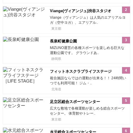
2
Viange(ヴィアンジュ)渋谷スタジオ
Viange（ヴィアンジュ）は人気のエアリアルヨ
ガ（空中ヨガ）、エアリアル..
東京都
3
長泉町健康公園
MIZUNO運営の各種スポーツを楽しめる巨大な
運動公園です。 グラウンドあ..
静岡県
4
フィットネスクラブライフステージ
［LIFE STAGE］
複合施設ならではの運動が出来る！！ 24時間い
つでも利用可能！ ジム・..
北海道
5
足立区総合スポーツセンター
広大な敷地で各種運動が楽しめる総合スポーツ
センター。 体育館やトレー..
東京都
6
水元総合スポーツセンター